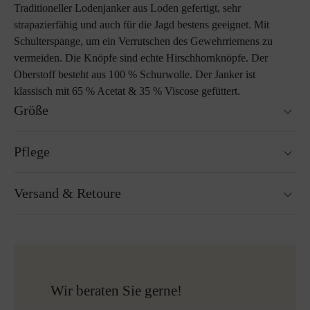
Traditioneller Lodenjanker aus Loden gefertigt, sehr
strapazierfähig und auch für die Jagd bestens geeignet. Mit
Schulterspange, um ein Verrutschen des Gewehrriemens zu
vermeiden. Die Knöpfe sind echte Hirschhornknöpfe. Der
Oberstoff besteht aus 100 % Schurwolle. Der Janker ist
klassisch mit 65 % Acetat & 35 % Viscose gefüttert.
Größe
Passt genau auf die Größe.
Pflege
Größenratgeber
Nicht waschbar
Versand & Retoure
Nicht Trockner geeignet
Nicht bügeln
Reinigen mit Perchlorethylen
Versandfertig innerhalb von 24H
Nicht Bleichen
Kostenloser Versand nach Österreich und Deutschland
Mehr zum Thema Lodenpflege
für alle Bestellungen über 150€
Kostenlose Rücksendung
Wir beraten Sie gerne!