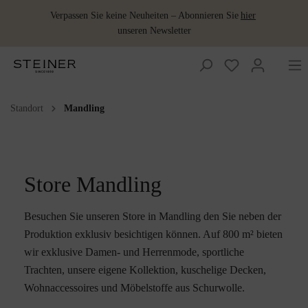
Verpassen Sie keine Neuheiten – Abonnieren Sie
hier
unseren Newsletter
Standort
Mandling
Wolldecken
Accessoires
Accessoires
Damen
Baby und
Damen
Jagdbekleidung
Jagdbekleidung
Wollkissen
Merino
Ponchos &
Schuhe
Lodenbezugsstoffe
Kinder
Schlafsack
Capes
Wollprodukte
Bestickte
Gilets
Gilets
Herren
Herren
Lodenkleider
Lodenwear
Sitzdecken
Accessoires
Wolldecke
& Röcke
Wärmeflaschen
Schladminger
Babydecken
Lodenhosen
Lodenhosen
Wohnen
Lodenmäntel
Wärmflaschen
Wolle als Dünger
Store Mandling
Sommerdecken
Lodenwear
Schuhe
Babypantoffeln
Lodenjacken
Lodenjacken
Schladminger
Baby&Kids
Schlafdecke
Lodenmäntel
Besuchen Sie unseren Store in Mandling den Sie neben der
Kinderdecken
Produktion exklusiv besichtigen können. Auf 800 m² bieten
wir exklusive Damen- und Herrenmode, sportliche
Trachten, unsere eigene Kollektion, kuschelige Decken,
Wohnaccessoires und Möbelstoffe aus Schurwolle.