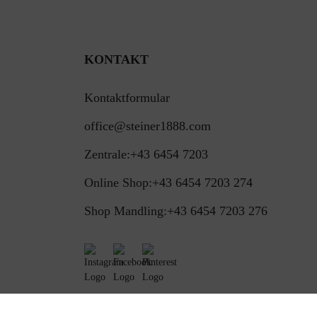
KONTAKT
Kontaktformular
office@steiner1888.com
Zentrale:
+43 6454 7203
Online Shop:
+43 6454 7203 274
Shop Mandling:
+43 6454 7203 276