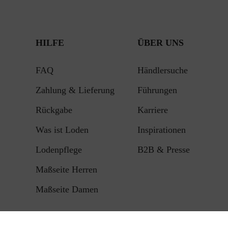
HILFE
ÜBER UNS
FAQ
Händlersuche
Zahlung & Lieferung
Führungen
Rückgabe
Karriere
Was ist Loden
Inspirationen
Lodenpflege
B2B & Presse
Maßseite Herren
Maßseite Damen