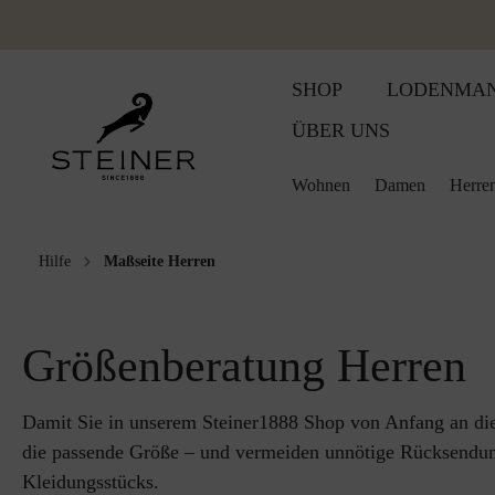
SHOP
LODENMA
ÜBER UNS
Wohnen
Damen
Herre
Hilfe
Maßseite Herren
Wolldecken
Accessoires
Accessoires
Damen
Baby und Kinder Wollpr
Damen
Jagdbekleid
Jagdbekleid
Woll
Bestickte Wolldecke
Gilets
Gilets
Herren
Babydecken
Herren
Lodenkleide
Lodenwear
Sitz
Größenberatung Herren
Sommerdecken
Lodenhosen
Lodenhosen
Babypantoffeln
Wohnen
Lodenwear
Lodenmänte
Wärm
Schlafdecke
Lodenjacken
Lodenjacken
Kinderdecken
Lodenmänte
Schladminge
Bab
Damit Sie in unserem Steiner1888 Shop von Anfang an die 
die passende Größe – und vermeiden unnötige Rücksendung
Kleidungsstücks.