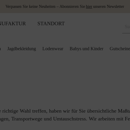
Verpassen Sie keine Neuheiten – Abonnieren Sie
hier
unseren Newsletter
NUFAKTUR
STANDORT
n
Jagdbekleidung
Lodenwear
Babys und Kinder
Gutschein
odukte
ung
ung
kissen
Schuhe
Merino Schlafsack
Lodenbezugsstoffe
Ponchos & Capes
r & Röcke
decken
Wärmeflaschen
Accessoires
Schladminger
l
flaschen
Wolle als Dünger
Schuhe
l
r
y&Kids
richtige Wahl treffen, haben wir für Sie übersichtliche Maßt
en, Transportwege und Umtauschstress. Wir arbeiten mit Fe