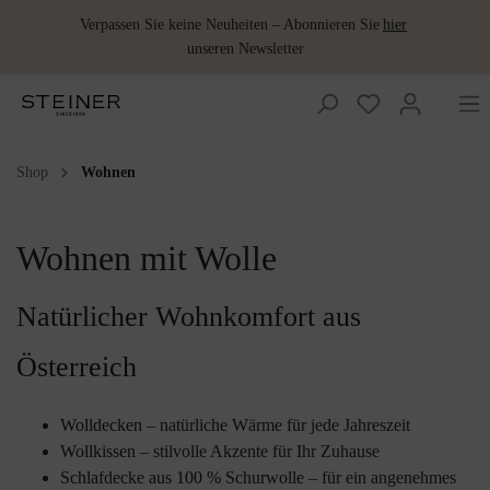
Verpassen Sie keine Neuheiten – Abonnieren Sie
hier
unseren Newsletter
Shop
Wohnen
Wolldecken
Accessoires
Accessoires
Damen
Baby und
Damen
Jagdbekleidung
Jagdbekleidung
Wollkissen
Merino
Ponchos &
Schuhe
Lodenbezugsstoffe
Kinder
Schlafsack
Capes
Wollprodukte
Bestickte
Gilets
Gilets
Herren
Herren
Lodenkleider
Lodenwear
Sitzdecken
Accessoires
Wohnen mit Wolle
Wolldecke
& Röcke
Wärmeflaschen
Schladminger
Babydecken
Lodenhosen
Lodenhosen
Wohnen
Lodenmäntel
Wärmflaschen
Wolle als Dünger
Sommerdecken
Lodenwear
Schuhe
Natürlicher Wohnkomfort aus
Babypantoffeln
Lodenjacken
Lodenjacken
Schladminger
Baby&Kids
Schlafdecke
Lodenmäntel
Österreich
Kinderdecken
Wolldecken
– natürliche Wärme für jede Jahreszeit
Wollkissen
– stilvolle Akzente für Ihr Zuhause
Schlafdecke aus 100 % Schurwolle
– für ein angenehmes