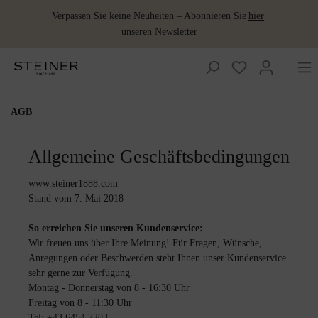
Verpassen Sie keine Neuheiten – Abonnieren Sie
hier
unseren Newsletter
AGB
Wolldecken
Accessoires
Accessoires
Damen
Baby und
Damen
Jagdbekleidung
Jagdbekleidung
Wollkissen
Merino
Ponchos &
Schuhe
Lodenbezugsstoffe
Kinder
Schlafsack
Capes
Wollprodukte
Bestickte
Gilets
Gilets
Herren
Herren
Lodenkleider
Lodenwear
Sitzdecken
Accessoires
Allgemeine Geschäftsbedingungen
Wolldecke
& Röcke
Wärmeflaschen
Schladminger
Babydecken
Lodenhosen
Lodenhosen
Wohnen
Lodenmäntel
Wärmflaschen
Wolle als Dünger
www.steiner1888.com
Sommerdecken
Lodenwear
Schuhe
Stand vom 7. Mai 2018
Babypantoffeln
Lodenjacken
Lodenjacken
Schladminger
Baby&Kids
Schlafdecke
Lodenmäntel
S
o erreichen Sie unseren Kundenservice:
Kinderdecken
Wir freuen uns über Ihre Meinung! Für Fragen, Wünsche,
Anregungen oder Beschwerden steht Ihnen unser Kundenservice
sehr gerne zur Verfügung.
Montag - Donnerstag von 8 - 16:30 Uhr
Freitag von 8 - 11:30 Uhr
Tel: +43 6454 7203