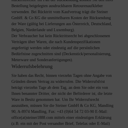
Bestellung beigelegten ausdruckbaren Retourenaufkleber
verwenden. Bei Rücktritt vom Kaufvertrag trägt die Steiner
GmbH. & Co KG die unmittelbaren Kosten der Rücksendung
der Ware (gültig bei Lieferungen aus Österreich, Deutschland,
Belgien, Niederlande und Luxemburg).
Der Verbraucher hat kein Rücktrittsrecht bei abgeschlossenen
Verträgen über Waren, die nach Kundenspezifikationen
angefertigt werden oder eindeutig auf die persönlichen
Bedürfnisse zugeschnitten sind (Deckenstick/personalisierung,
Meterware und Sonderanfertigungen).
Widerrufsbelehrung
Sie haben das Recht, binnen vierzehn Tagen ohne Angabe von
Gründen diesen Vertrag zu widerrufen. Die Widerrufsfrist
beträgt vierzehn Tage ab dem Tag, an dem Sie oder ein von
Ihnen benannter Dritter, der nicht der Beförderer ist, die letzte
Ware in Besitz genommen hat. Um Ihr Widerrufsrecht
auszuüben, müssen Sie die Steiner GmbH & Co KG, Mandling
90, A-8974 Mandling, Fax: +43 (0)64 54 72 03-90 E-Mail:
office(at)steiner1888.com mittels einer eindeutigen Erklärung
(z.B. ein mit der Post versandter Brief, Telefax oder E-Mail)