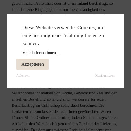
gewöhnlichen Aufenthalt oder ist er im Inland beschäftigt, so
kann für eine Klage gegen ihn nur die Zuständigkeit des
Gerichtes begründet werden, in dessen Sprengel der Wohnsitz,
der gewöhnliche Aufenthalt oder der Ort der Beschäftigung
Diese Website verwendet Cookies, um
liegt; dies gilt nicht für Rechtsstreitigkeiten, die bereits
entstanden sind.
eine bestmögliche Erfahrung bieten zu
2. Preise und Versandkosten
können.
Es gelten die zum Zeitpunkt der Bestellung im Angebot
Mehr Informationen ...
aufgeführten Preise. Die angegebenen Preise sind Endpreise, das
heißt, sie beinhalten die jeweils gültige gesetzliche
Akzeptieren
Mehrwertsteuer und sonstige Preisbestandteile. Die
Versandkosten werden im Bestellprozess hinzugefügt (nach dem
Ablehnen
Konfigurieren
Warenkorb, nach der Adresseingabe). Unsere Versandkosten
beinhalten Bearbeitung, Verpackung und Versand. Da die
Versandpreise individuell von Größe, Gewicht und Zielland der
einzelnen Bestellung abhängig sind, werden sie für jeden
Bestellauftrag im Onlineshop individuell berechnet. Die
konkreten Versandkosten der von Ihnen gewünschten Waren
können Sie im Onlineshop abrufen, indem Sie die ausgewählten
Artikel in den Warenkorb legen und das Zielland der Lieferung
auswählen. Der dort ausgewiesene Preis beinhaltet sämtliche