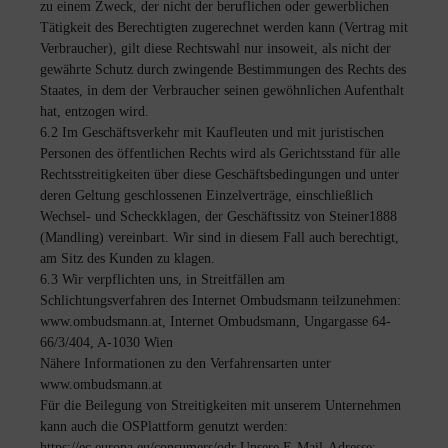
zu einem Zweck, der nicht der beruflichen oder gewerblichen
Tätigkeit des Berechtigten zugerechnet werden kann (Vertrag mit
Verbraucher), gilt diese Rechtswahl nur insoweit, als nicht der
gewährte Schutz durch zwingende Bestimmungen des Rechts des
Staates, in dem der Verbraucher seinen gewöhnlichen Aufenthalt
hat, entzogen wird.
6.2 Im Geschäftsverkehr mit Kaufleuten und mit juristischen
Personen des öffentlichen Rechts wird als Gerichtsstand für alle
Rechtsstreitigkeiten über diese Geschäftsbedingungen und unter
deren Geltung geschlossenen Einzelverträge, einschließlich
Wechsel- und Scheckklagen, der Geschäftssitz von Steiner1888
(Mandling) vereinbart. Wir sind in diesem Fall auch berechtigt,
am Sitz des Kunden zu klagen.
6.3 Wir verpflichten uns, in Streitfällen am
Schlichtungsverfahren des Internet Ombudsmann teilzunehmen:
www.ombudsmann.at, Internet Ombudsmann, Ungargasse 64-
66/3/404, A-1030 Wien
Nähere Informationen zu den Verfahrensarten unter
www.ombudsmann.at
Für die Beilegung von Streitigkeiten mit unserem Unternehmen
kann auch die OSPlattform genutzt werden:
https://ec.europa.eu/consumers/odr Unsere E-Mail-Adresse: