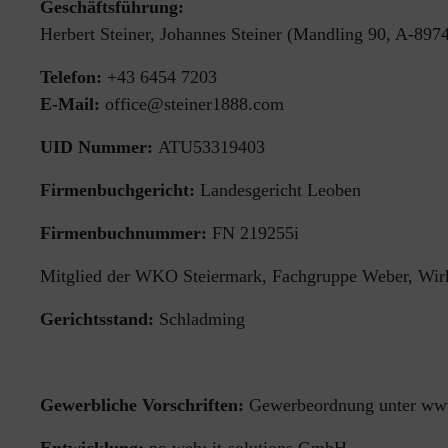
Geschäftsführung:
Herbert Steiner, Johannes Steiner (Mandling 90, A-897
Telefon:
+43 6454 7203
E-Mail:
office@steiner1888.com
UID Nummer:
ATU53319403
Firmenbuchgericht:
Landesgericht Leoben
Firmenbuchnummer:
FN 219255i
Mitglied der WKO Steiermark, Fachgruppe Weber, Wirk
Gerichtsstand:
Schladming
Gewerbliche Vorschriften:
Gewerbeordnung unter www