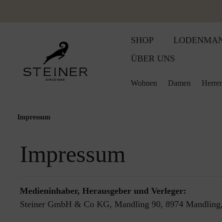
SHOP
LODENMA
ÜBER UNS
Wohnen
Damen
Herre
Impressum
Wolldecken
Accessoires
Accessoires
Damen
Baby und Kinder Wollpr
Damen
Jagdbekleid
Jagdbekleid
Woll
Bestickte Wolldecke
Gilets
Gilets
Herren
Babydecken
Herren
Lodenkleide
Lodenwear
Sitz
Impressum
Sommerdecken
Lodenhosen
Lodenhosen
Babypantoffeln
Wohnen
Lodenwear
Lodenmänte
Wärm
Schlafdecke
Lodenjacken
Lodenjacken
Kinderdecken
Lodenmänte
Schladminge
Bab
Medieninhaber, Herausgeber und Verleger:
Steiner GmbH & Co KG, Mandling 90, 8974 Mandling,