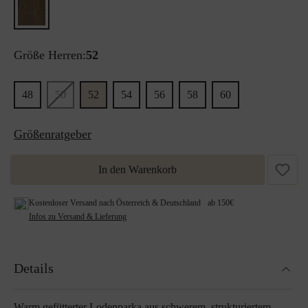
Größe Herren:
52
48
50
52
54
56
58
60
Größenratgeber
In den Warenkorb
Kostenloser Versand nach Österreich & Deutschland ab 150€
Infos zu Versand & Lieferung
Details
Warm gefütterter Lodenparka aus schwerem, strukturiertem