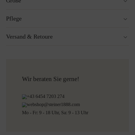
Größe
Passt genau auf die Größe.
Pflege
Größenratgeber
Nicht waschbar
Versand & Retoure
Nicht Trockner geeignet
Nicht bügeln
Reinigen mit Perchlorethylen
Versandfertig innerhalb von 24H
Nicht Bleichen
Kostenloser Versand nach Österreich und Deutschland
Mehr zum Thema Lodenpflege
für alle Bestellungen über 150€
Kostenlose Rücksendung
Wir beraten Sie gerne!
+43 6454 7203 274
webshop@steiner1888.com
Mo - Fr: 9 - 18 Uhr, Sa: 9 - 13 Uhr