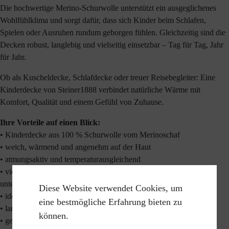
Die hochwertige Merino-Schurwolle unterstützt ein ausgeglichenes
Wohlfühlklima und sorgt dafür, dass sich Kinder beim Schlafen,
Spielen oder Ausruhen rundum geborgen fühlen. Gleichzeitig sind die
Decken robust, langlebig und vielseitig einsetzbar – Tag für Tag, Jahr
für Jahr.
Ob als Kuscheldecke, Schlafdecke oder treuer Reisebegleiter: Eine
Kinderdecke von Steiner1888 verbindet natürliche Wärme mit
Komfort, Qualität und einem Gefühl von Zuhause.
Ihre Vorteile auf einen Blick:
• Kinderdecke aus 100 % Schurwolle vom Merinoschaf
• weich, wärmend und angenehm auf der Haut
• atmungsaktiv und temperaturausgleichend
• vielseitig einsetzbar im Kinderzimmer, auf dem Sofa, im Bett und
unterwegs
Diese Website verwendet Cookies, um
• ideal zum Kuscheln, Spielen, Ausruhen und Reisen
eine bestmögliche Erfahrung bieten zu
• langlebige Qualität für viele Jahre
können.
• gefertigt mit Erfahrung und Sorgfalt in Österreich