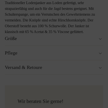
Traditioneller Lodenjanker aus Loden gefertigt, sehr
strapazierfähig und auch für die Jagd bestens geeignet. Mit
Schulterspange, um ein Verrutschen des Gewehrriemens zu
vermeiden. Die Knöpfe sind echte Hirschhornknöpfe. Der
Oberstoff besteht aus 100 % Schurwolle. Der Janker ist
klassisch mit 65 % Acetat & 35 % Viscose gefüttert.
Größe
Passt genau auf die Größe.
Pflege
Größenratgeber
Nicht waschbar
Versand & Retoure
Nicht Trockner geeignet
Nicht bügeln
Reinigen mit Perchlorethylen
Versandfertig innerhalb von 24H
Nicht Bleichen
Kostenloser Versand nach Österreich und Deutschland
Mehr zum Thema Lodenpflege
für alle Bestellungen über 150€
Kostenlose Rücksendung
Wir beraten Sie gerne!