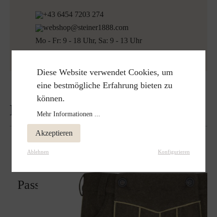
+43 6454 7203 274
webshop@steiner1888.com
Mo - Fr: 9 - 18 Uhr, Sa: 9 - 13 Uhr
Diese Website verwendet Cookies, um
eine bestmögliche Erfahrung bieten zu
können.
Bewertungen
Mehr Informationen ...
Akzeptieren
Ablehnen
Konfigurieren
Passt perfekt zu