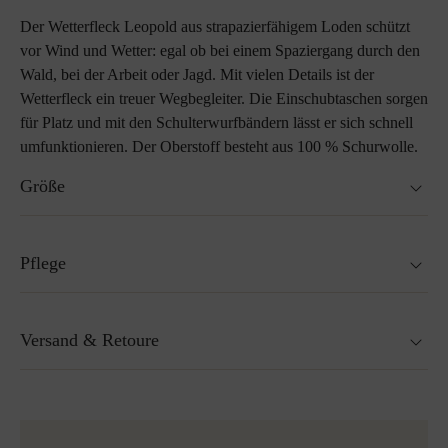
Der Wetterfleck Leopold aus strapazierfähigem Loden schützt
vor Wind und Wetter: egal ob bei einem Spaziergang durch den
Wald, bei der Arbeit oder Jagd. Mit vielen Details ist der
Wetterfleck ein treuer Wegbegleiter. Die Einschubtaschen sorgen
für Platz und mit den Schulterwurfbändern lässt er sich schnell
umfunktionieren. Der Oberstoff besteht aus 100 % Schurwolle.
Größe
loser Schnitt
Pflege
in folgenden Längen erhältlich:
118 cm, 122 cm oder 126 cm
Nicht waschbar
Versand & Retoure
Nicht Trockner geeignet
Nicht bügeln
Reinigen mit Perchlorethylen
Versandfertig innerhalb von 24H
Nicht Bleichen
Mehr zum Thema Lodenpflege
Kostenloser Versand nach Österreich und Deutschland