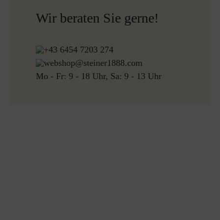
für alle Bestellungen über 150€
Wir beraten Sie gerne!
Kostenlose Rücksendung
+43 6454 7203 274
webshop@steiner1888.com
Mo - Fr: 9 - 18 Uhr, Sa: 9 - 13 Uhr