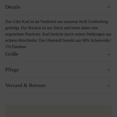
Details
Das Gilet Karl ist im Vorderteil aus unserem Stoff Greifenberg
gefertigt. Der Rücken ist aus Strick und bietet daher eine
angenehme Passform. Karl besticht durch seinen Stehkragen aus
echtem Hirschleder. Der Oberstoff besteht aus 98% Schurwolle /
2% Elasthan.
Größe
Passt genau auf die Größe.
Pflege
Größenratgeber
Nicht waschbar
Versand & Retoure
Nicht Trockner geeignet
Bügeln ohne Dampf bei niedriger Temperatur
Reinigen mit Perchlorethylen
Versandfertig innerhalb von 24H
Nicht Bleichen
Kostenloser Versand nach Österreich und Deutschland
Mehr zum Thema Lodenpflege
für alle Bestellungen über 150€