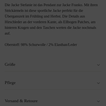
Die Jacke Stefanie ist das Pendant zur Jacke Franko. Mit ihren
Strickärmeln ist diese sportliche Jacke perfekt für die
Überganszeit im Frühling und Herbst. Die Details aus
Hirschleder an der vorderen Kante, als Ellbogen Patches, am
hinteren Kragen und den Taschen werten die Jacke nochmals
auf.
Oberstoff: 98% Schurwolle / 2% Elasthan/Leder
Größe
Passt genau auf die Größe.
Pflege
Nicht waschbar
Versand & Retoure
Nicht Trockner geeignet