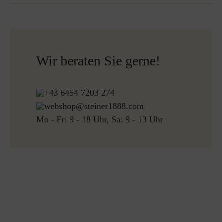
Nicht bügeln
Nicht Bleichen
Versandfertig innerhalb von 24H
Mehr zum Thema Lodenpflege
Kostenloser Versand nach Österreich und Deutschland
für alle Bestellungen über 150€
Wir beraten Sie gerne!
Kostenlose Rücksendung
+43 6454 7203 274
webshop@steiner1888.com
Mo - Fr: 9 - 18 Uhr, Sa: 9 - 13 Uhr