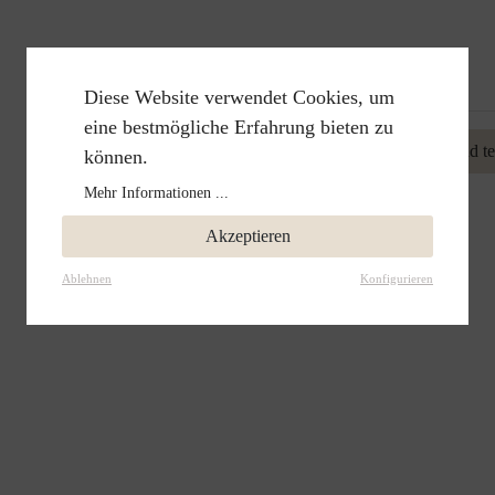
Bewertungen nur in der aktuellen Sprache anzeigen.
Diese Website verwendet Cookies, um
eine bestmögliche Erfahrung bieten zu
Keine Bewertungen gefunden. Gehen Sie voran und teil
können.
Mehr Informationen ...
Akzeptieren
Ablehnen
Konfigurieren