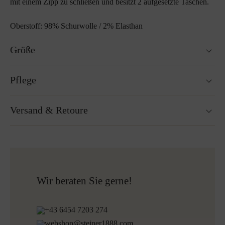
mit einem Zipp zu schließen und besitzt 2 aufgesetzte Taschen.
Oberstoff: 98% Schurwolle / 2% Elasthan
Größe
Passt genau auf die Größe.
Pflege
Nicht waschbar
Versand & Retoure
Nicht Trockner geeignet
Bügeln ohne Dampf bei niedriger Temperatur
Reinigen mit Perchlorethylen
Versandfertig innerhalb von 24H
Nicht Bleichen
Kostenloser Versand nach Österreich und Deutschland
Mehr zum Thema Lodenpflege
für alle Bestellungen über 150€
Kostenlose Rücksendung
Wir beraten Sie gerne!
+43 6454 7203 274
webshop@steiner1888.com