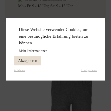
Mo - Fr: 9 - 18 Uhr, Sa: 9 - 13 Uhr
Diese Website verwendet Cookies, um
eine bestmögliche Erfahrung bieten zu
Bewertungen
können.
Mehr Informationen ...
Akzeptieren
Ablehnen
Konfigurieren
Passt perfekt dazu