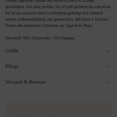
Unsere Jagdhose Juliane aus Stretch-Loden ist schmal
geschnitten, sitzt aber perfekt. Sie ist halb gefüttert bis zum Knie.
Sie ist aus unserem Stoff Greifenberg gefertigt und dadurch
robust, widerstandsfähig und geräuschlos. Mit ihren 4 Taschen
finden alle nützlichen Utensilien zur Jagd ihren Platz.
Oberstoff: 98% Schurwolle / 2% Elasthan
Größe
Schmaler / geradliniger Schnitt
Pflege
Größenratgeber
Nicht waschbar
Versand & Retoure
Nicht Trockner geeignet
Bügeln ohne Dampf bei niedriger Temperatur
Reinigen mit Perchlorethylen
Versandfertig innerhalb von 24H
Nicht Bleichen
Kostenloser Versand nach Österreich und Deutschland
Mehr zum Thema Lodenpflege
für alle Bestellungen über 150€