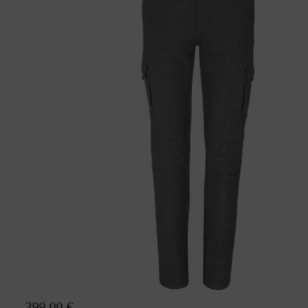
Lodenhose Juliane GreifenbergS
399,00 €