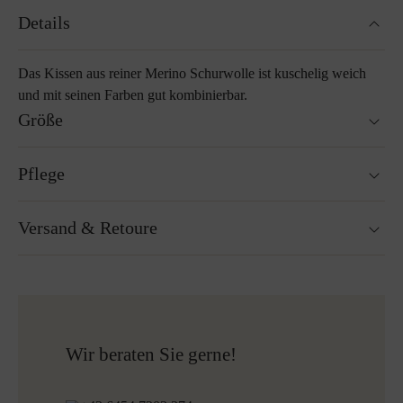
Details
Das Kissen aus reiner Merino Schurwolle ist kuschelig weich
und mit seinen Farben gut kombinierbar.
Größe
40 x 40 cm
Pflege
55 x 55 cm
Waschbar bei 30°C Wollwaschgang
Versand & Retoure
Nicht Trockner geeignet
Nicht bügeln
Reinigen mit Perchlorethylen
Versandfertig innerhalb von 24H
Nicht Bleichen
Kostenloser Versand nach Österreich und Deutschland
Mehr zum Thema Lodenpflege
für alle Bestellungen über 150€
Kostenlose Rücksendung
Wir beraten Sie gerne!