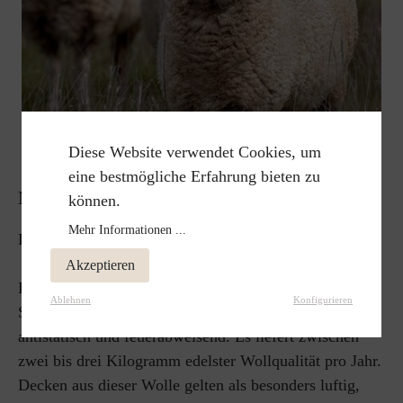
Diese Website verwendet Cookies, um
eine bestmögliche Erfahrung bieten zu
MERINOWOLLE
können.
Mehr Informationen ...
Luftig weich, herrlich warm.
Akzeptieren
Die wohl bekannteste Schafart ist das Merinoschaf.
Ablehnen
Konfigurieren
Seine Schurwolle gilt als besonders fein, elastisch,
antistatisch und feuerabweisend. Es liefert zwischen
zwei bis drei Kilogramm edelster Wollqualität pro Jahr.
Decken aus dieser Wolle gelten als besonders luftig,