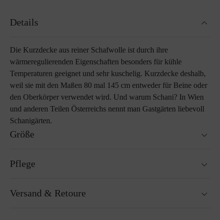
Details
Die Kurzdecke aus reiner Schafwolle ist durch ihre
wärmeregulierenden Eigenschaften besonders für kühle
Temperaturen geeignet und sehr kuschelig. Kurzdecke deshalb,
weil sie mit den Maßen 80 mal 145 cm entweder für Beine oder
den Oberkörper verwendet wird. Und warum Schani? In Wien
und anderen Teilen Österreichs nennt man Gastgärten liebevoll
Schanigärten.
Größe
80 x 145 cm
Pflege
Gewicht : 460 g
Mehr zum Thema Lodenpflege
Versand & Retoure