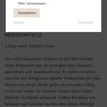
Mehr Informationen ...
Akzeptieren
Ablehnen
Konfigurieren
MERINOWOLLE
Luftig weich, herrlich warm.
Die wohl bekannteste Schafart ist das Merinoschaf.
Seine Schurwolle gilt als besonders fein, elastisch,
antistatisch und feuerabweisend. Es liefert zwischen
zwei bis drei Kilogramm edelster Wollqualität pro Jahr.
Decken aus dieser Wolle gelten als besonders luftig,
weich und warm. Im Sommer wirken diese Fasern
kühlend, im Winter wärmend. Äußere Einflüsse wie
Schmutz und Gerüche machen dem feinen Material