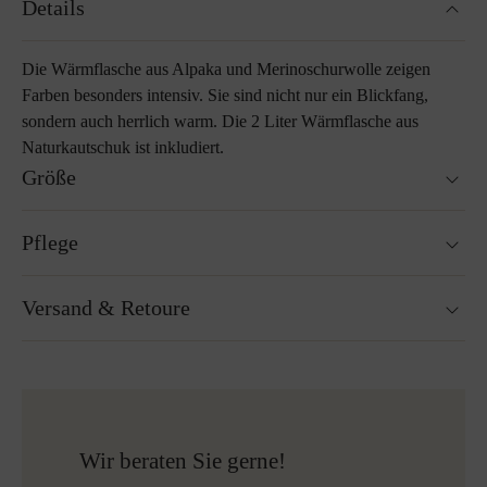
Details
Die Wärmflasche aus Alpaka und Merinoschurwolle zeigen
Farben besonders intensiv. Sie sind nicht nur ein Blickfang,
sondern auch herrlich warm. Die 2 Liter Wärmflasche aus
Naturkautschuk ist inkludiert.
Größe
25 x 35 cm
Pflege
Waschbar bei 30°C Wollwaschgang
Versand & Retoure
Nicht Trockner geeignet
Nicht bügeln
Reinigen mit Perchlorethylen
Versandfertig innerhalb von 24H
Nicht Bleichen
Kostenloser Versand nach Österreich und Deutschland
Mehr zum Thema Lodenpflege
für alle Bestellungen über 150€
Kostenlose Rücksendung
Wir beraten Sie gerne!