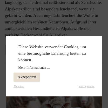
langlebig, da sie dreimal reißfester sind als Schafwolle.
Alpakatextilien sind besonders leuchtend, wenn sie
gefärbt werden. Auch ungefärbt leuchtet die Wolle in
unvergleichlich schönen Naturtönen. Aufgrund ihrer
antibakteriellen Bestandteile ist Alpakawolle die
perfekte Deckenwahl für Allergiker.
Diese Website verwendet Cookies, um
MEHR INFORMATION ÜBER ALPAKAWOLLE
eine bestmögliche Erfahrung bieten zu
können.
Mehr Informationen ...
Akzeptieren
Ablehnen
Konfigurieren