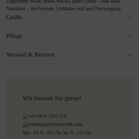
Ungefärbte Wolle, reines Wasser, pures Leben – eine reine
Naturlinie – für Freunde, Liebhaber und aus Überzeugung.
Größe
40 x 40 cm
Pflege
55 x 55 cm
Handwäsche
Versand & Retoure
Nicht Trockner geeignet
Nicht bügeln
Reinigen mit Perchlorethylen
Versandfertig innerhalb von 24H
Nicht Bleichen
Kostenloser Versand nach Österreich und Deutschland
Mehr zum Thema Lodenpflege
für alle Bestellungen über 150€
Kostenlose Rücksendung
Wir beraten Sie gerne!
+43 6454 7203 274
webshop@steiner1888.com
Mo - Fr: 9 - 18 Uhr, Sa: 9 - 13 Uhr