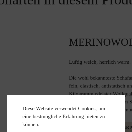
MERINOWO
Luftig weich, herrlich warm.
Die wohl bekannteste Schafar
fein, elastisch, antistatisch 
Kilogramm edelster Wollquali
luftig, weich und warm. Im 
Diese Website verwendet Cookies, um
Äußere Einflüsse wie Schmut
eine bestmögliche Erfahrung bieten zu
können.
MEHR INFORMATION ÜBER