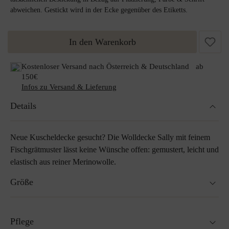
abweichen. Gestickt wird in der Ecke gegenüber des Etiketts.
In den Warenkorb
Kostenloser Versand nach Österreich & Deutschland ab
150€
Infos zu Versand & Lieferung
Details
Neue Kuscheldecke gesucht? Die Wolldecke Sally mit feinem
Fischgrätmuster lässt keine Wünsche offen: gemustert, leicht und
elastisch aus reiner Merinowolle.
Größe
190 x 143 cm
Pflege
Sondergrößen auf Anfrage möglich