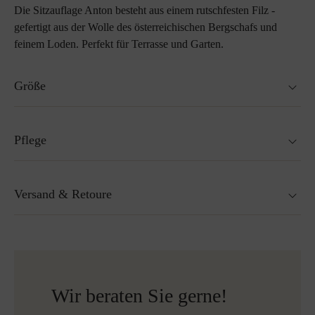
Die Sitzauflage Anton besteht aus einem rutschfesten Filz -
gefertigt aus der Wolle des österreichischen Bergschafs und
feinem Loden. Perfekt für Terrasse und Garten.
Größe
40 x 40 cm
Pflege
Nicht waschbar
Versand & Retoure
Nicht Trockner geeignet
Nicht bügeln
Reinigen mit Perchlorethylen
Versandfertig innerhalb von 24H
Mehr zum Thema Lodenpflege
Kostenloser Versand nach Österreich und Deutschland
für alle Bestellungen über 150€
Wir beraten Sie gerne!
Kostenlose Rücksendung