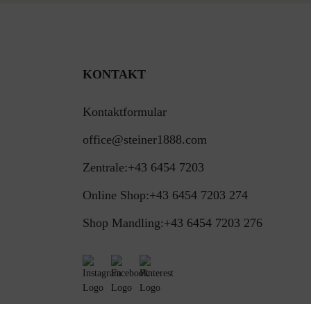
KONTAKT
Kontaktformular
office@steiner1888.com
Zentrale:
+43 6454 7203
Online Shop:
+43 6454 7203 274
Shop Mandling:
+43 6454 7203 276