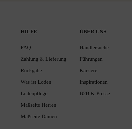
HILFE
ÜBER UNS
FAQ
Händlersuche
Zahlung & Lieferung
Führungen
Rückgabe
Karriere
Was ist Loden
Inspirationen
Lodenpflege
B2B & Presse
Maßseite Herren
Maßseite Damen