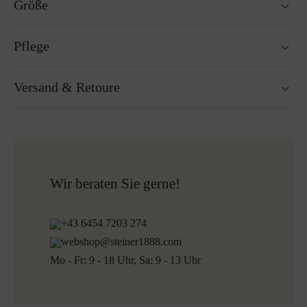
Größe
190 ml
Pflege
Nicht waschbar
Versand & Retoure
Nicht Trockner geeignet
Nicht bügeln
Reinigen mit Perchlorethylen
Versandfertig innerhalb von 24H
Nicht Bleichen
Kostenloser Versand nach Österreich und Deutschland
Mehr zum Thema Lodenpflege
für alle Bestellungen über 150€
Kostenlose Rücksendung
Wir beraten Sie gerne!
+43 6454 7203 274
webshop@steiner1888.com
Mo - Fr: 9 - 18 Uhr, Sa: 9 - 13 Uhr