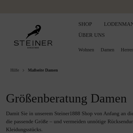
SHOP
LODENMA
ÜBER UNS
Wohnen
Damen
Herre
Hilfe
Maßseite Damen
Wolldecken
Accessoires
Accessoires
Damen
Baby und Kinder Wollpr
Damen
Jagdbekleid
Jagdbekleid
Woll
Bestickte Wolldecke
Gilets
Gilets
Herren
Babydecken
Herren
Lodenkleide
Lodenwear
Sitz
Größenberatung Damen
Sommerdecken
Lodenhosen
Lodenhosen
Babypantoffeln
Wohnen
Lodenwear
Lodenmänte
Wärm
Schlafdecke
Lodenjacken
Lodenjacken
Kinderdecken
Lodenmänte
Schladminge
Bab
Damit Sie in unserem Steiner1888 Shop von Anfang an die 
die passende Größe – und vermeiden unnötige Rücksendung
Kleidungsstücks.