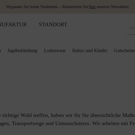
Verpassen Sie keine Neuheiten – Abonnieren Sie
hier
unseren Newsletter
NUFAKTUR
STANDORT
n
Jagdbekleidung
Lodenwear
Babys und Kinder
Gutschein
odukte
ung
ung
kissen
Schuhe
Merino Schlafsack
Lodenbezugsstoffe
Ponchos & Capes
r & Röcke
decken
Wärmeflaschen
Accessoires
Schladminger
l
flaschen
Wolle als Dünger
Schuhe
l
r
y&Kids
richtige Wahl treffen, haben wir für Sie übersichtliche Maßt
en, Transportwege und Umtauschstress. Wir arbeiten mit Fe