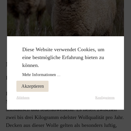
Diese Website verwendet Cookies, um
eine bestmögliche Erfahrung bieten zu
MERINOWOLLE
können.
Mehr Informationen ...
Luftig weich, herrlich warm.
Akzeptieren
Die wohl bekannteste Schafart ist das Merinoschaf.
Ablehnen
Konfigurieren
Seine Schurwolle gilt als besonders fein, elastisch,
antistatisch und feuerabweisend. Es liefert zwischen
zwei bis drei Kilogramm edelster Wollqualität pro Jahr.
Decken aus dieser Wolle gelten als besonders luftig,