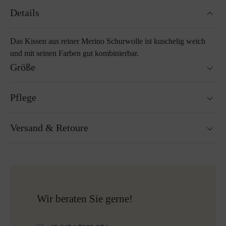
Details
Das Kissen aus reiner Merino Schurwolle ist kuschelig weich
und mit seinen Farben gut kombinierbar.
Größe
40 x 40 cm
Pflege
55 x 55 cm
Waschbar bei 30°C Wollwaschgang
Versand & Retoure
Nicht Trockner geeignet
Nicht bügeln
Reinigen mit Perchlorethylen
Versandfertig innerhalb von 24H
Nicht Bleichen
Kostenloser Versand nach Österreich und Deutschland
Mehr zum Thema Lodenpflege
für alle Bestellungen über 150€
Kostenlose Rücksendung
Wir beraten Sie gerne!