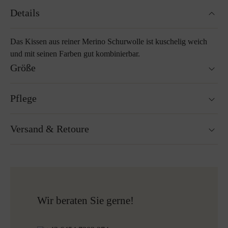
Details
Das Kissen aus reiner Merino Schurwolle ist kuschelig weich
und mit seinen Farben gut kombinierbar.
Größe
40 x 40 cm
Pflege
55 x 55 cm
Waschbar bei 30°C Wollwaschgang
Versand & Retoure
Nicht Trockner geeignet
Nicht bügeln
Reinigen mit Perchlorethylen
Versandfertig innerhalb von 24H
Nicht Bleichen
Kostenloser Versand nach Österreich und Deutschland
Mehr zum Thema Lodenpflege
für alle Bestellungen über 150€
Kostenlose Rücksendung
Wir beraten Sie gerne!