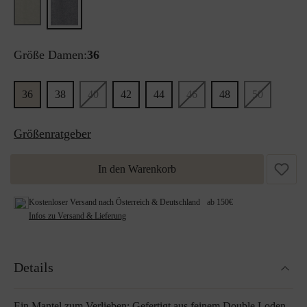
Größe Damen:
36
36
38
40
42
44
46
48
50
Größenratgeber
In den Warenkorb
Kostenloser Versand nach Österreich & Deutschland ab 150€
Infos zu Versand & Lieferung
Details
Ein Mantel zum Verlieben: Gefertigt aus feinem Double Loden,