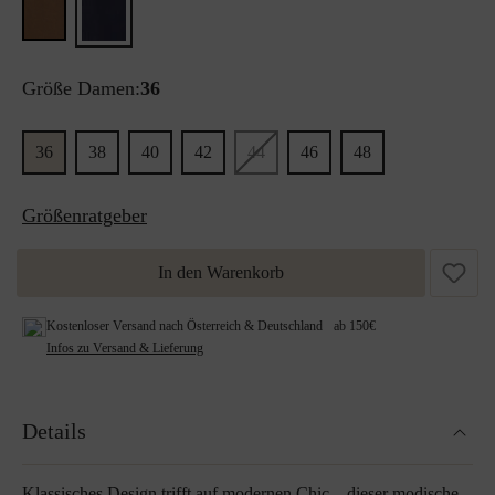
Größe Damen:
36
36
38
40
42
44
46
48
Größenratgeber
In den Warenkorb
Kostenloser Versand nach Österreich & Deutschland ab 150€
Infos zu Versand & Lieferung
Details
Klassisches Design trifft auf modernen Chic – dieser modische