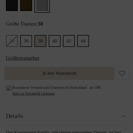
Größe Damen:
38
34
36
38
40
42
44
Größenratgeber
In den Warenkorb
Kostenloser Versand nach Österreich & Deutschland ab 150€
Infos zu Versand & Lieferung
Details
Der Kurzmantel Emilia, mit seinen verspielten Details, ist fast