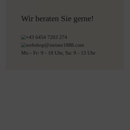
Kostenloser Versand nach Österreich und Deutschland
für alle Bestellungen über 150€
Wir beraten Sie gerne!
Kostenlose Rücksendung
+43 6454 7203 274
webshop@steiner1888.com
Mo - Fr: 9 - 18 Uhr, Sa: 9 - 13 Uhr