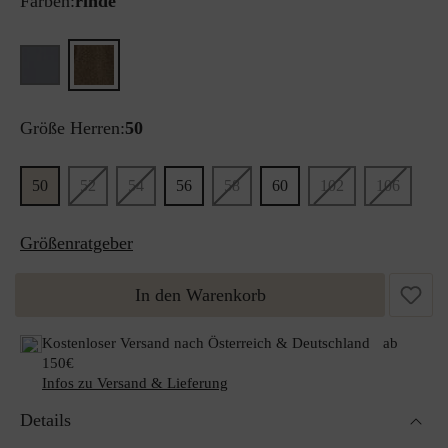
Farben:
rinde
Größe Herren:
50
50
52
54
56
58
60
102
106
Größenratgeber
In den Warenkorb
Kostenloser Versand nach Österreich & Deutschland ab
150€
Infos zu Versand & Lieferung
Details