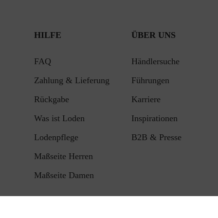
HILFE
ÜBER UNS
FAQ
Händlersuche
Zahlung & Lieferung
Führungen
Rückgabe
Karriere
Was ist Loden
Inspirationen
Lodenpflege
B2B & Presse
Maßseite Herren
Maßseite Damen