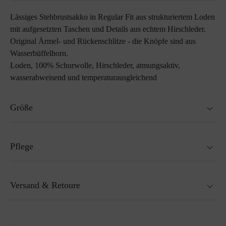
Lässiges Stehbrustsakko in Regular Fit aus strukturiertem Loden
mit aufgesetzten Taschen und Details aus echtem Hirschleder.
Original Ärmel- und Rückenschlitze - die Knöpfe sind aus
Wasserbüffelhorn.
Loden, 100% Schurwolle, Hirschleder, atmungsaktiv,
wasserabweisend und temperaturausgleichend
Größe
Regular Fit
Pflege
Model ist 189cm groß und trägt Größe 50.
Größenratgeber
Nicht waschbar
Versand & Retoure
Nicht Trockner geeignet
Nicht bügeln
Nicht Bleichen
Versandfertig innerhalb von 24H
Mehr zum Thema Lodenpflege