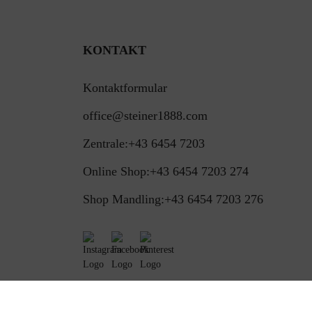
KONTAKT
Kontaktformular
office@steiner1888.com
Zentrale:
+43 6454 7203
Online Shop:
+43 6454 7203 274
Shop Mandling:
+43 6454 7203 276