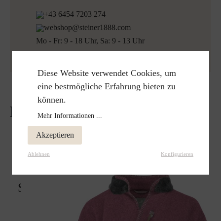
+43 6454 7203 274
webshop@steiner1888.com
Mo - Fr: 9 - 18 Uhr, Sa: 9 - 13 Uhr
Diese Website verwendet Cookies, um
eine bestmögliche Erfahrung bieten zu
können.
Bewertungen
Mehr Informationen ...
Akzeptieren
Ablehnen
Konfigurieren
Schon gesehen?