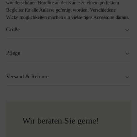
wunderschönen Bordüre an der Kante zu einem perfektem
Begleiter für alle Anlässe gefertigt worden. Verschiedene
Wickelmöglichkeiten machen ein vielseitiges Accessoire daraus.
Größe
Dreieckstuch
Pflege
Nicht waschbar
Versand & Retoure
Nicht Trockner geeignet
Nicht bügeln
Reinigen mit Perchlorethylen
Versandfertig innerhalb von 24H
Nicht Bleichen
Mehr zum Thema Lodenpflege
Kostenloser Versand nach Österreich und Deutschland
für alle Bestellungen über 150€
Wir beraten Sie gerne!
Kostenlose Rücksendung