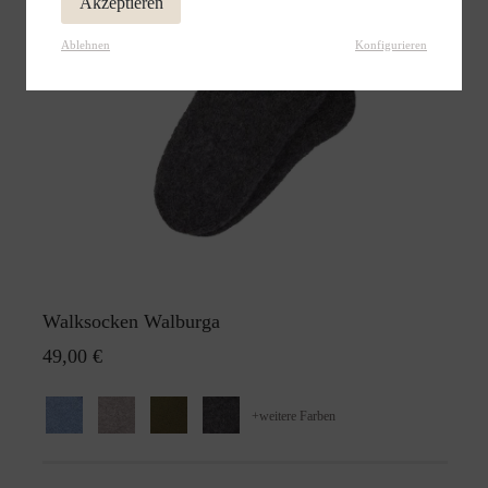
Akzeptieren
Ablehnen
Konfigurieren
Walksocken Walburga
49,00 €
+
weitere Farben