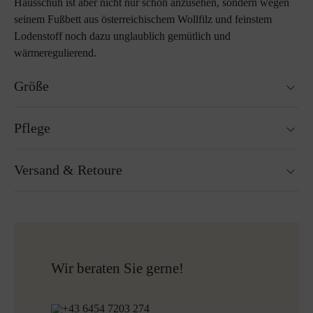
Hausschuh ist aber nicht nur schön anzusehen, sondern wegen
seinem Fußbett aus österreichischem Wollfilz und feinstem
Lodenstoff noch dazu unglaublich gemütlich und
wärmeregulierend.
Größe
Passt genau auf die Größe.
Pflege
Nicht waschbar
Versand & Retoure
Nicht Trockner geeignet
Nicht bügeln
Reinigen mit Perchlorethylen
Versandfertig innerhalb von 24H
Nicht Bleichen
Kostenloser Versand nach Österreich und Deutschland
Mehr zum Thema Lodenpflege
für alle Bestellungen über 150€
Kostenlose Rücksendung
Wir beraten Sie gerne!
+43 6454 7203 274