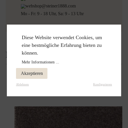
webshop@steiner1888.com
Mo - Fr: 9 - 18 Uhr, Sa: 9 - 13 Uhr
Diese Website verwendet Cookies, um
eine bestmögliche Erfahrung bieten zu
Bewertungen
können.
Mehr Informationen ...
Akzeptieren
Ablehnen
Konfigurieren
Passt perfekt dazu