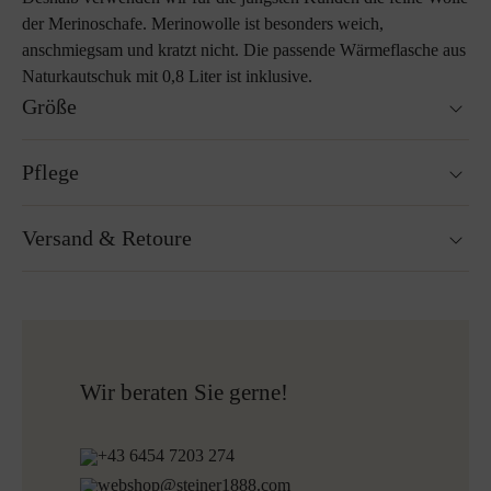
der Merinoschafe. Merinowolle ist besonders weich,
anschmiegsam und kratzt nicht. Die passende Wärmeflasche aus
Naturkautschuk mit 0,8 Liter ist inklusive.
Größe
20 x 33 cm
Pflege
Waschbar bei 30°C Wollwaschgang
Versand & Retoure
Nicht Trockner geeignet
Bügeln ohne Dampf bei niedriger Temperatur
Reinigen mit Perchlorethylen
Versandfertig innerhalb von 24H
Nicht Bleichen
Kostenloser Versand nach Österreich und Deutschland
Mehr zum Thema Lodenpflege
für alle Bestellungen über 150€
Kostenlose Rücksendung
Wir beraten Sie gerne!
+43 6454 7203 274
webshop@steiner1888.com